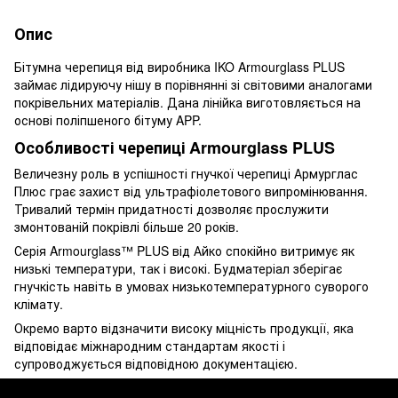
Опис
Бітумна черепиця від виробника IKO Armourglass PLUS
займає лідируючу нішу в порівнянні зі світовими аналогами
покрівельних матеріалів. Дана лінійка виготовляється на
основі поліпшеного бітуму APP.
Особливості черепиці Armourglass PLUS
Величезну роль в успішності гнучкої черепиці Армурглас
Плюс грає захист від ультрафіолетового випромінювання.
Тривалий термін придатності дозволяє прослужити
змонтованій покрівлі більше 20 років.
Серія Armourglass™ PLUS від Айко спокійно витримує як
низькі температури, так і високі. Будматеріал зберігає
гнучкість навіть в умовах низькотемпературного суворого
клімату.
Окремо варто відзначити високу міцність продукції, яка
відповідає міжнародним стандартам якості і
супроводжується відповідною документацією.