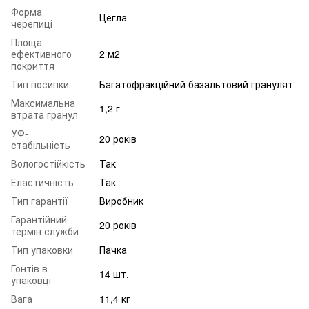
Форма
Цегла
черепиці
Площа
ефективного
2 м2
покриття
Тип посипки
Багатофракційний базальтовий гранулят
Максимальна
1,2 г
втрата гранул
УФ-
20 років
стабільність
Вологостійкість
Так
Еластичність
Так
Тип гарантії
Виробник
Гарантійний
20 років
термін служби
Тип упаковки
Пачка
Гонтів в
14 шт.
упаковці
Вага
11,4 кг