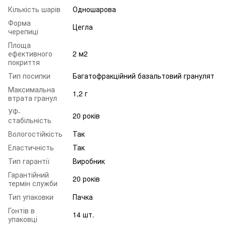
Кількість шарів
Одношарова
Форма
Цегла
черепиці
Площа
ефективного
2 м2
покриття
Тип посипки
Багатофракційний базальтовий гранулят
Максимальна
1,2 г
втрата гранул
УФ-
20 років
стабільність
Вологостійкість
Так
Еластичність
Так
Тип гарантії
Виробник
Гарантійний
20 років
термін служби
Тип упаковки
Пачка
Гонтів в
14 шт.
упаковці