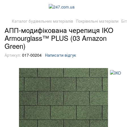
Каталог будівельних матеріалів
Покрівельні матеріали
Бі
АПП-модифікована черепиця IKO
Armourglass™ PLUS (03 Amazon
Green)
Артикул:
017-00204
Написати відгук