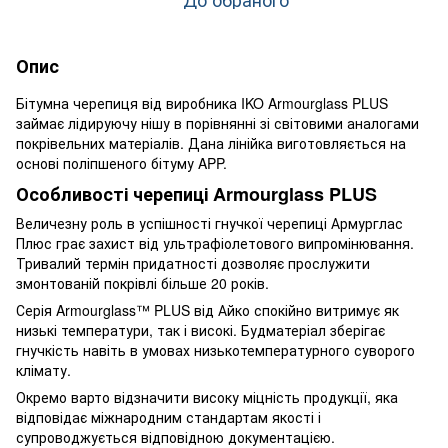
Опис
Бітумна черепиця від виробника IKO Armourglass PLUS
займає лідируючу нішу в порівнянні зі світовими аналогами
покрівельних матеріалів. Дана лінійка виготовляється на
основі поліпшеного бітуму APP.
Особливості черепиці Armourglass PLUS
Величезну роль в успішності гнучкої черепиці Армурглас
Плюс грає захист від ультрафіолетового випромінювання.
Тривалий термін придатності дозволяє прослужити
змонтованій покрівлі більше 20 років.
Серія Armourglass™ PLUS від Айко спокійно витримує як
низькі температури, так і високі. Будматеріал зберігає
гнучкість навіть в умовах низькотемпературного суворого
клімату.
Окремо варто відзначити високу міцність продукції, яка
відповідає міжнародним стандартам якості і
супроводжується відповідною документацією.