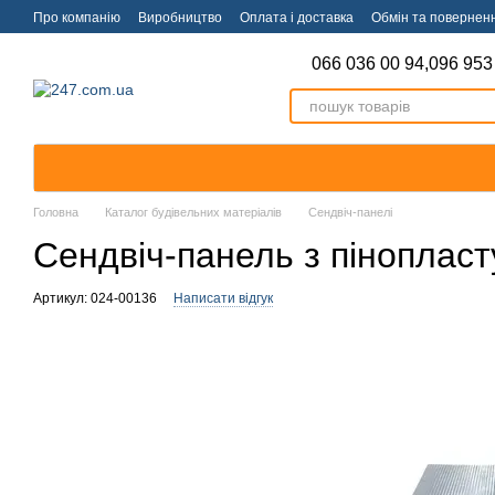
Перейти к основному контенту
Про компанію
Виробництво
Оплата і доставка
Обмін та повернен
066 036 00 94,
096 953
Головна
Каталог будівельних матеріалів
Сендвіч-панелі
Сендвіч-панель з піноплас
Артикул: 024-00136
Написати відгук