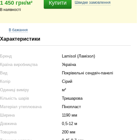
1 450 грн/м²
Купити
Швидке
замовлення
В наявності
В бажання
Характеристики
Бренд
Lamisol (Ламізол)
Країна виробництва
Україна
Вид
Покрівельні сендвіч-панелі
Колір
Сірий
Одиниці виміру
м²
Кількість шарів
Тришарова
Матеріал утеплювача
Пінопласт
Ширина
1190 мм
Довжина
0,5-12 м
Товщина
200 мм