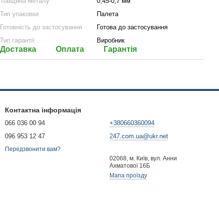
Товщина металу
0,45-0,7 мм
Тип упаковки
Палета
Готовність до застосування
Готова до застосування
Тип гарантії
Виробник
Доставка
Оплата
Гарантія
Контактна інформація
066 036 00 94
+380660360094
096 953 12 47
247.com.ua@ukr.net
Передзвонити вам?
02068, м. Київ, вул. Анни
Ахматової 16Б
Мапа проїзду