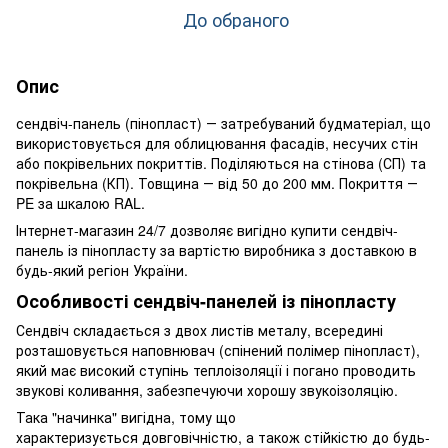
До обраного
Опис
сендвіч-панель (пінопласт) ― затребуваний будматеріал, що
використовується для облицювання фасадів, несучих стін
або покрівельних покриттів. Поділяються на стінова (СП) та
покрівельна (КП). Товщина ― від 50 до 200 мм. Покриття ―
PE за шкалою RAL.
Інтернет-магазин 24/7 дозволяє вигідно купити сендвіч-
панель із пінопласту за вартістю виробника з доставкою в
будь-який регіон України.
Особливості сендвіч-панелей із пінопласту
Сендвіч складається з двох листів металу, всередині
розташовується наповнювач (спінений полімер пінопласт),
який має високий ступінь теплоізоляції і погано проводить
звукові коливання, забезпечуючи хорошу звукоізоляцію.
Така "начинка" вигідна, тому що
характеризується довговічністю, а також стійкістю до будь-