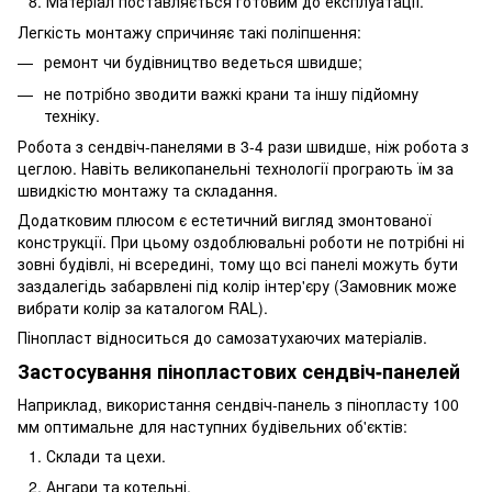
Матеріал поставляється готовим до експлуатації.
Легкість монтажу спричиняє такі поліпшення:
ремонт чи будівництво ведеться швидше;
не потрібно зводити важкі крани та іншу підйомну
техніку.
Робота з сендвіч-панелями в 3-4 рази швидше, ніж робота з
цеглою. Навіть великопанельні технології програють їм за
швидкістю монтажу та складання.
Додатковим плюсом є естетичний вигляд змонтованої
конструкції. При цьому оздоблювальні роботи не потрібні ні
зовні будівлі, ні всередині, тому що всі панелі можуть бути
заздалегідь забарвлені під колір інтер'єру (Замовник може
вибрати колір за каталогом RAL).
Пінопласт відноситься до самозатухаючих матеріалів.
Застосування пінопластових сендвіч-панелей
Наприклад, використання сендвіч-панель з пінопласту 100
мм оптимальне для наступних будівельних об'єктів:
Склади та цехи.
Ангари та котельні.