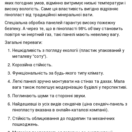
яких погодних умов, відмінно витримує низькі температури і
високу вологість. Саме ця властивість вигідно відрізняє
пінопласт від традиційної мінеральної вати.
Спеціальна обробка панелей гарантує високу пожежну
безпеку. А через те, що в пінопласті 98% об'єму становить
повітря чи інертний газ, такі панелі мають невелику вагу.
Загальні переваги:
Нешкідливість з погляду екології (пластик упакований у
металеву "соту").
Корозійна стійкість.
Функціональність за будь-якого типу клімату.
Легкі панелі зручно монтувати на стінах та дахах. Мала
вага також полегшує модернізацію будівлі у перспективі.
Поглинають шуми та сторонні звуки.
Найдешевші із усіх видів сендвічів (ціна сендвіч-панель з
пінопласту вказана в онлайн-каталозі компанії).
Стійкість облицювання до подряпин та механічних
пошкоджень.