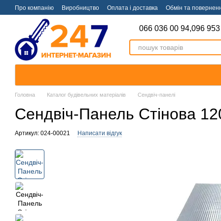
Перейти к основному контенту
Про компанію
Виробництво
Оплата і доставка
Обмін та повернен
066 036 00 94,
096 953
Головна
Каталог будівельних матеріалів
Сендвіч-панелі
Сендвіч-Панель Стінова 12
Артикул: 024-00021
Написати відгук