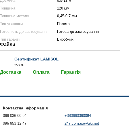
Довжина
0,5-12 м
Товщина
120 мм
Товщина металу
0,45-0,7 мм
Тип упаковки
Палета
Готовність до застосування
Готова до застосування
Тип гарантії
Виробник
Файли
Сертификат LAMISOL
253 КБ
PDF
Доставка
Оплата
Гарантія
Контактна інформація
066 036 00 94
+380660360094
096 953 12 47
247.com.ua@ukr.net