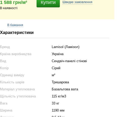
1 588 грн/м²
Купити
Швидке
замовлення
В наявності
В бажання
Характеристики
Бренд
Lamisol (Ламізол)
Країна виробництва
Україна
Вид
Сендвіч-панелі стінові
Колір
Сірий
Одиниці виміру
м²
Кількість шарів
Тришарова
Матеріал утеплювача
Базальтова вата
Щільність утеплювача
115 кг/м3
Вага
33 кг
Ширина
1190 мм