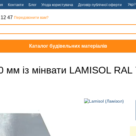
Укр
Р
ня
Контакти
Блог
Угода користувача
Договір публічної оферти
 12 47
Передзвонити вам?
Каталог будівельних матеріалів
0 мм із мінвати LAMISOL RAL