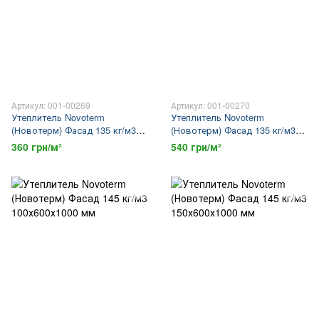
Артикул: 001-00269
Артикул: 001-00270
Утеплитель Novoterm
Утеплитель Novoterm
(Новотерм) Фасад 135 кг/м3
(Новотерм) Фасад 135 кг/м3
100х600х1000 мм
150х600х1000 мм
360 грн/м²
540 грн/м²