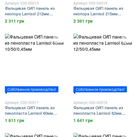
Артикул: 030-00015
Артикул: 030-00016
Фальцевая СИП панель из
Фальцевая СИП панель из
неопора Lamisol 212мм
неопора Lamisol 215мм
12/200/0,45мм
15/200/0,45мм
2 311 грн
2 361 грн
Собственное производство!
Собственное производство!
Артикул: 030-00017
Артикул: 030-00018
Фальцевая СИП панель из
Фальцевая СИП панель из
пенопласта Lamisol 60мм
пенопласта Lamisol 62мм
10/50/0,45мм
12/50/0,45мм
1 611 грн
1 641 грн