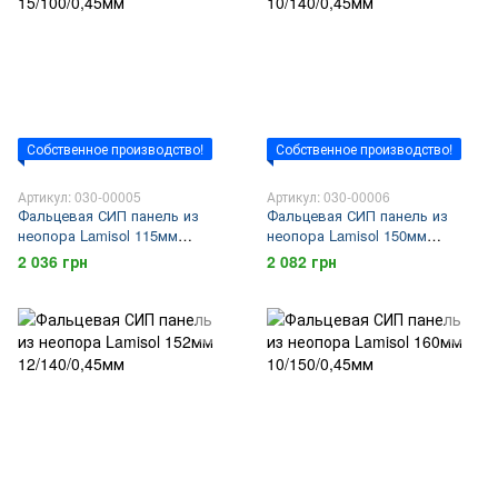
Собственное производство!
Собственное производство!
Артикул: 030-00005
Артикул: 030-00006
Фальцевая СИП панель из
Фальцевая СИП панель из
неопора Lamisol 115мм
неопора Lamisol 150мм
15/100/0,45мм
10/140/0,45мм
2 036 грн
2 082 грн