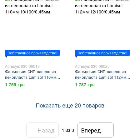
Собственное производство!
Собственное производство!
Артикул: 030-00019
Артикул: 030-00020
Фальцевая СИП панель из
Фальцевая СИП панель из
пенопласта Lamisol 110мм
пенопласта Lamisol 112мм
10/100/0,45мм
12/100/0,45мм
1 759 грн
1 787 грн
Показать еще 20 товаров
Назад
Вперед
1
из 3