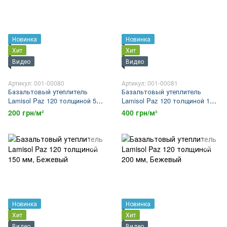
Новинка
Новинка
Хит
Хит
Видео
Видео
Артикул: 001-00080
Артикул: 001-00081
Базальтовый утеплитель
Базальтовый утеплитель
Lamisol Paz 120 толщиной 50
Lamisol Paz 120 толщиной 100
мм
мм
200 грн/м²
400 грн/м²
Новинка
Новинка
Хит
Хит
Видео
Видео