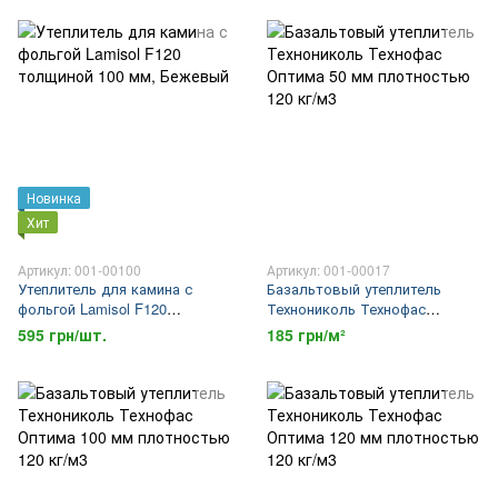
Новинка
Хит
Артикул: 001-00100
Артикул: 001-00017
Утеплитель для камина с
Базальтовый утеплитель
фольгой Lamisol F120
Технониколь Технофас
толщиной 100 мм
Оптима 50 мм плотностью 120
595 грн/шт.
185 грн/м²
кг/м3