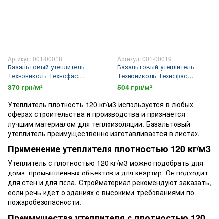
Артикул: 001-00018
Артикул: 001-00019
Базальтовый утеплитель
Базальтовый утеплитель
Технониколь Технофас
Технониколь Технофас
Оптима 100 мм плотностью
Оптима 120 мм плотностью
370 грн/м²
504 грн/м²
120 кг/м3
120 кг/м3
Утеплитель плотность 120 кг/м3 используется в любых
сферах строительства и производства и признается
лучшим материалом для теплоизоляции. Базальтовый
утеплитель преимущественно изготавливается в листах.
Применение утеплителя плотностью 120 кг/м3
Утеплитель с плотностью 120 кг/м3 можно подобрать для
дома, промышленных объектов и для квартир. Он подходит
для стен и для пола. Стройматериал рекомендуют заказать,
если речь идет о зданиях с высокими требованиями по
пожаробезопасности.
Преимущества утеплителя с плотностью 120