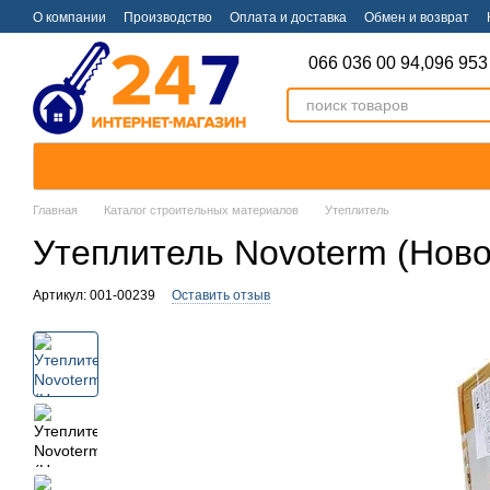
Перейти к основному контенту
О компании
Производство
Оплата и доставка
Обмен и возврат
066 036 00 94,
096 953
Главная
Каталог строительных материалов
Утеплитель
Утеплитель Novoterm (Ново
Артикул: 001-00239
Оставить отзыв