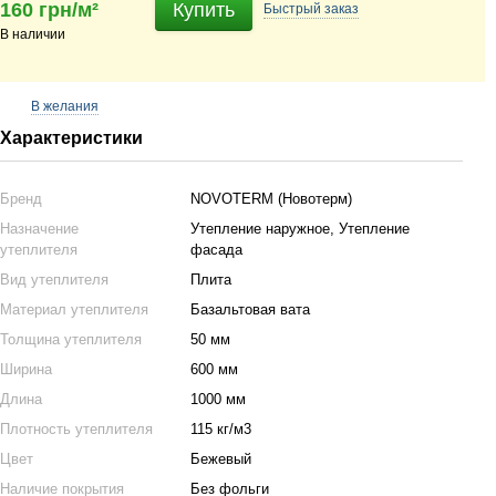
160 грн/м²
Купить
Быстрый
заказ
В наличии
В желания
Характеристики
Бренд
NOVOTERM (Новотерм)
Назначение
Утепление наружное, Утепление
утеплителя
фасада
Вид утеплителя
Плита
Материал утеплителя
Базальтовая вата
Толщина утеплителя
50 мм
Ширина
600 мм
Длина
1000 мм
Плотность утеплителя
115 кг/м3
Цвет
Бежевый
Наличие покрытия
Без фольги