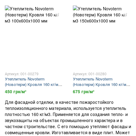
Артикул: 001-00279
Артикул: 001-00280
Утеплитель Novoterm
Утеплитель Novoterm
(Новотерм) Кровля 160 кг/м3
(Новотерм) Кровля 160 кг/м3
100х600х1000 мм
150х600х1000 мм
450 грн/м²
675 грн/м²
Для фасадной отделки, в качестве пожаростойкого
теплоизоляционного материала, используется утеплитель
плотностью 160 кг/м3. Применяется для создания тепло- и
звукозащиты на объектах промышленного характера и в
частном строительстве. С его помощью утепляют фасады и
совмещенные кровли. Изготавливается в виде плит. Может