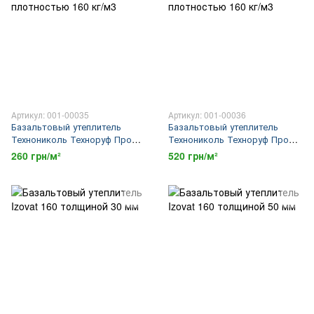
Артикул: 001-00035
Артикул: 001-00036
Базальтовый утеплитель
Базальтовый утеплитель
Технониколь Техноруф Проф
Технониколь Техноруф Проф
толщина 50 мм плотностью
толщина 100 мм плотностью
260 грн/м²
520 грн/м²
160 кг/м3
160 кг/м3