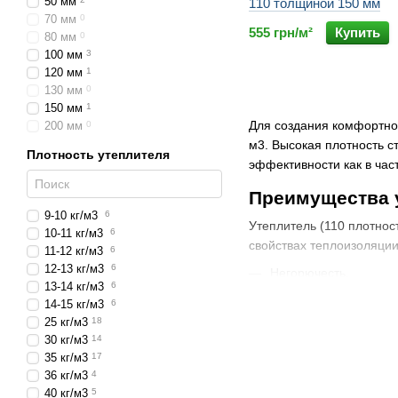
50 мм
110 толщиной 150 мм
70 мм
0
555 грн/м²
Купить
80 мм
0
100 мм
3
120 мм
1
130 мм
0
150 мм
1
Для создания комфортног
200 мм
0
м3. Высокая плотность с
Плотность утеплителя
эффективности как в час
Преимущества у
9-10 кг/м3
6
Утеплитель (110 плотнос
10-11 кг/м3
6
свойствах теплоизоляции
11-12 кг/м3
6
12-13 кг/м3
6
Негорючесть.
13-14 кг/м3
6
Воздухопроводимость
14-15 кг/м3
6
25 кг/м3
18
Прочность.
30 кг/м3
14
Невысокая стоимость
35 кг/м3
17
36 кг/м3
4
Применяется, как лучший
40 кг/м3
5