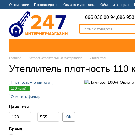
Перейти к основному контенту
О компании
Производство
Оплата и доставка
Обмен и возврат
066 036 00 94,
096 953
Главная
Каталог строительных материалов
Утеплитель
Утеплитель плотность 110 к
Плотность утеплителя:
110 кг/м3
Очистить фильтр
Цена, грн
От Цена, грн
До Цена, грн
OK
Бренд