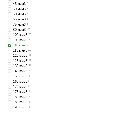
Где купить уте
45 кг/м3
8
50 кг/м3
2
Заказать базальтовый ут
60 кг/м3
7
качественный товар опт
65 кг/м3
6
предлагает широкий выбо
75 кг/м3
4
80 кг/м3
22
всегда экономичная. Обр
100 кг/м3
35
105 кг/м3
8
110 кг/м3
7
115 кг/м3
10
120 кг/м3
10
125 кг/м3
11
135 кг/м3
30
145 кг/м3
15
150 кг/м3
4
160 кг/м3
8
170 кг/м3
3
175 кг/м3
1
180 кг/м3
7
185 кг/м3
4
190 кг/м3
4