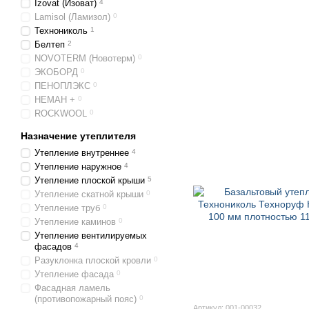
Izovat (Изоват)
4
Lamisol (Ламизол)
0
Технониколь
1
Белтеп
2
NOVOTERM (Новотерм)
0
ЭКОБОРД
0
ПЕНОПЛЭКС
0
НЕМАН +
0
ROCKWOOL
0
Назначение утеплителя
Утепление внутреннее
4
Утепление наружное
4
Утепление плоской крыши
5
Утепление скатной крыши
0
Утепление труб
0
Утепление каминов
0
Утепление вентилируемых
фасадов
4
Разуклонка плоской кровли
0
Утепление фасада
0
Фасадная ламель
(противопожарный пояс)
0
Артикул: 001-00032