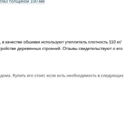
г/м3 толщиной 100 мм
 качестве обшивки используют утеплитель плотность 110 кг/
ройстве деревянных строений. Отзывы свидетельствуют о его
дома. Купить его стоит, если есть необходимость в следующих
ля стен, а также для кровли и фасадов.