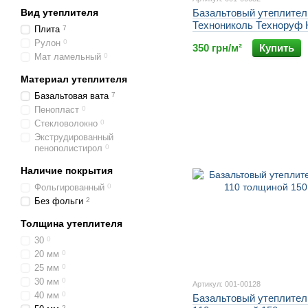
Вид утеплителя
Базальтовый утеплител
Технониколь Техноруф 
Плита
7
100 мм плотностью 110 
Рулон
0
350 грн/м²
Купить
Мат ламельный
0
Материал утеплителя
Базальтовая вата
7
Пенопласт
0
Стекловолокно
0
Экструдированный
пенополистирол
0
Наличие покрытия
Фольгированный
0
Без фольги
2
Толщина утеплителя
30
0
20 мм
0
25 мм
0
30 мм
0
Артикул: 001-00128
40 мм
0
Базальтовый утеплитель
2