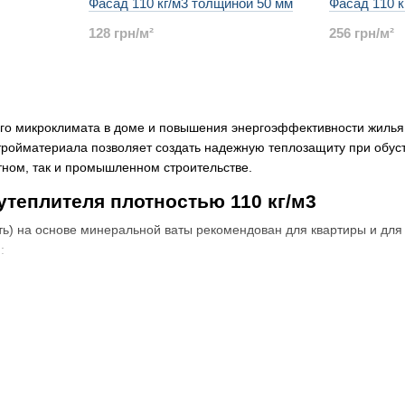
Фасад 110 кг/м3 толщиной 50 мм
Фасад 110 к
128 грн/м²
256 грн/м²
о микроклимата в доме и повышения энергоэффективности жилья, в
тройматериала позволяет создать надежную теплозащиту при обуст
тном, так и промышленном строительстве.
теплителя плотностью 110 кг/м3
ть) на основе минеральной ваты рекомендован для квартиры и для 
:
.
.
 вариант для утепления каркасных строений, подходит для пола и д