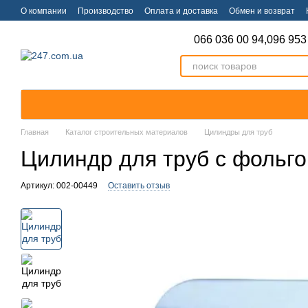
Перейти к основному контенту
О компании
Производство
Оплата и доставка
Обмен и возврат
066 036 00 94,
096 953
Главная
Каталог строительных материалов
Цилиндры для труб
Цилиндр для труб с фольго
Артикул: 002-00449
Оставить отзыв