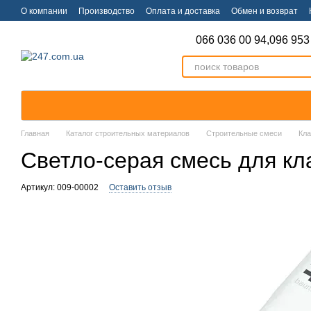
Перейти к основному контенту
О компании
Производство
Оплата и доставка
Обмен и возврат
066 036 00 94,
096 953
Главная
Каталог строительных материалов
Строительные смеси
Кл
Светло-серая смесь для кла
Артикул: 009-00002
Оставить отзыв