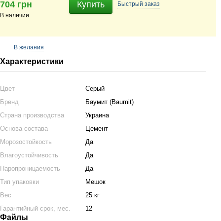
704 грн
Купить
Быстрый
заказ
В наличии
В желания
Характеристики
Цвет
Серый
Бренд
Баумит (Baumit)
Страна производства
Украина
Основа состава
Цемент
Морозостойкость
Да
Влагоустойчивость
Да
Паропроницаемость
Да
Тип упаковки
Мешок
Вес
25 кг
Гарантийный срок, мес.
12
Файлы