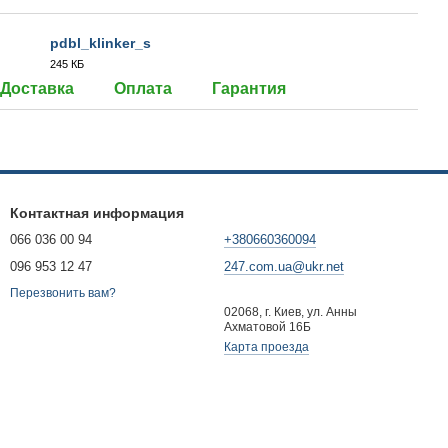
pdbl_klinker_s
245 КБ
PDF
Доставка
Оплата
Гарантия
Контактная информация
066 036 00 94
+380660360094
096 953 12 47
247.com.ua@ukr.net
Перезвонить вам?
02068, г. Киев, ул. Анны
Ахматовой 16Б
Карта проезда