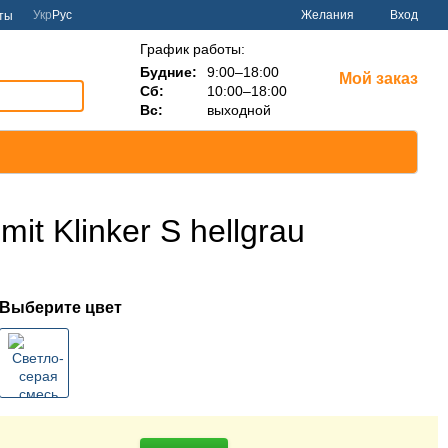
Укр
Рус
Желания
Вход
ты
График работы:
Будние:
9:00–18:00
Мой заказ
Сб:
10:00–18:00
Вс:
выходной
t Klinker S hellgrau
Выберите цвет