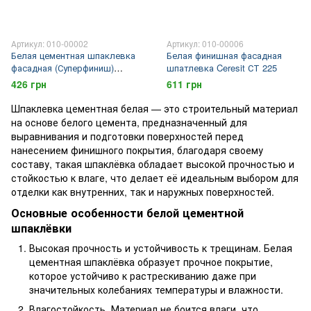
Артикул: 010-00002
Артикул: 010-00006
Белая цементная шпаклевка
Белая финишная фасадная
фасадная (Суперфиниш)
шпатлевка Ceresit СТ 225
Полипласт ПНЦ-027
426 грн
611 грн
Шпаклевка цементная белая — это строительный материал
на основе белого цемента, предназначенный для
выравнивания и подготовки поверхностей перед
нанесением финишного покрытия, благодаря своему
составу, такая шпаклёвка обладает высокой прочностью и
стойкостью к влаге, что делает её идеальным выбором для
отделки как внутренних, так и наружных поверхностей.
Основные особенности белой цементной
шпаклёвки
Высокая прочность и устойчивость к трещинам. Белая
цементная шпаклёвка образует прочное покрытие,
которое устойчиво к растрескиванию даже при
значительных колебаниях температуры и влажности.
Влагостойкость. Материал не боится влаги, что