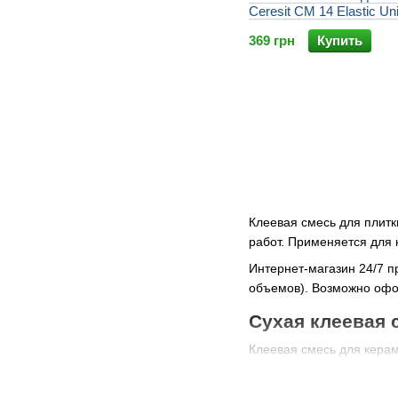
Ceresit CM 14 Elastic Un
кг
369 грн
Купить
Клеевая смесь для плит
работ. Применяется для 
Интернет-магазин 24/7 п
объемов). Возможно офор
Сухая клеевая 
Клеевая смесь для кера
простота приготовлен