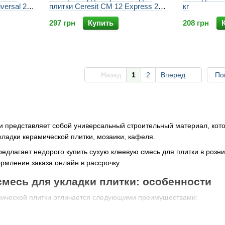
iversal 25
плитки Ceresit CM 12 Express 25
кг
кг
297 грн
Купить
208 грн
Назад
1
2
Вперед
По
ки представляет собой универсальный строительный материал, кот
кладки керамической плитки, мозаики, кафеля.
редлагает недорого купить сухую клеевую смесь для плитки в розн
мление заказа онлайн в рассрочку.
смесь для укладки плитки: особенности
мической плитки отличается следующими преимуществами:
ия;