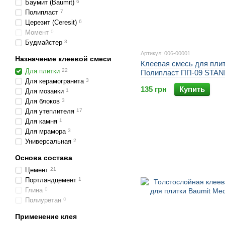
Баумит (Baumit)
6
Полипласт
7
Церезит (Ceresit)
6
Момент
0
Будмайстер
3
Артикул: 006-00001
Назначение клеевой смеси
Клеевая смесь для пли
Для плитки
22
Полипласт ПП-09 STA
Для керамогранита
3
кг
135 грн
Купить
Для мозаики
1
Для блоков
3
Для утеплителя
17
Для камня
1
Для мрамора
3
Универсальная
2
Основа состава
Цемент
21
Портландцемент
1
Глина
0
Полиуретан
0
Применение клея