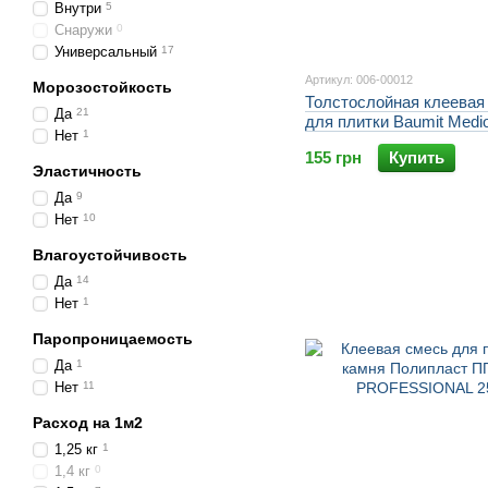
Внутри
5
Снаружи
0
Универсальный
17
Артикул: 006-00012
Морозостойкость
Толстослойная клеевая
Да
21
для плитки Baumit Medio
Нет
1
155 грн
Купить
Эластичность
Да
9
Нет
10
Влагоустойчивость
Да
14
Нет
1
Паропроницаемость
Да
1
Нет
11
Расход на 1м2
1,25 кг
1
1,4 кг
0