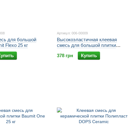
008
Артикул: 006-00009
есь для большой
Высокоэластичная клеевая
t Flexo 25 кг
смесь для большой плитки
Baumit FlexUni 25 кг
Купить
378 грн
Купить