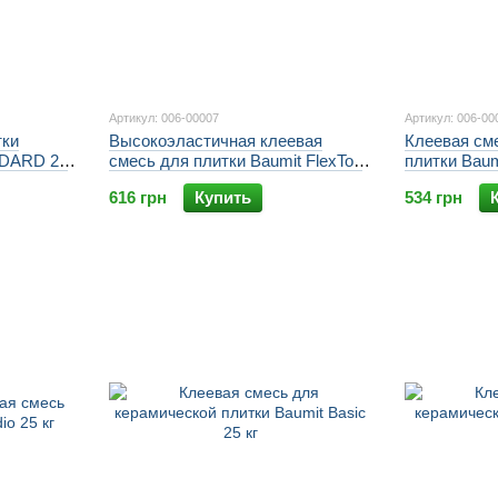
Артикул: 006-00007
Артикул: 006-00
тки
Высокоэластичная клеевая
Клеевая см
NDARD 25
смесь для плитки Baumit FlexTop
плитки Baumi
25 кг
616 грн
Купить
534 грн