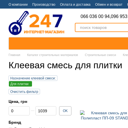
Перейти к основному контенту
О компании
Производство
Оплата и доставка
Обмен и возврат
066 036 00 94,
096 953
Главная
Каталог строительных материалов
Строительные смеси
Кл
Клеевая смесь для плитки
Назначение клеевой смеси:
Для плитки
Очистить фильтр
Цена, грн
От Цена, грн
До Цена, грн
OK
Бренд