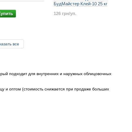
БудМайстер Клей-10 25 кг
Купить
126 грн/уп.
казать все
орый подходит для внутренних и наружных облицовочных
ицу и оптом (стоимость снижается при продаже больших