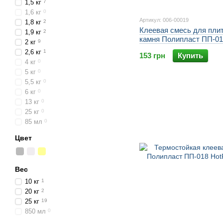
1,5 кг
7
1,6 кг
0
Артикул: 006-00019
1,8 кг
2
Клеевая смесь для плит
1,9 кг
2
камня Полипласт ПП-01
2 кг
9
PROFESSIONAL 25 кг
2,6 кг
1
153 грн
Купить
4 кг
0
5 кг
0
5,5 кг
0
6 кг
0
13 кг
0
25 кг
0
85 мл
0
Цвет
Вес
10 кг
1
20 кг
2
25 кг
19
850 мл
0