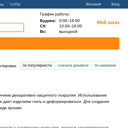
Укр
Рус
Желания
Вход
ты
График работы:
Будние:
9:00–18:00
Мой заказ
Сб:
10:00–18:00
Вс:
выходной
по популярности
сначала дешевле
по названию
ртировка:
личием декоративно-защитного покрытия. Использование
не дает изделиям гнить и деформироваться. Для создания
иде крошки.
тносят к усиленному покрытию, которое характеризуется