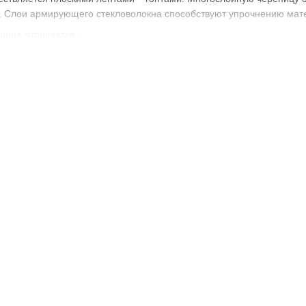
 Слои армирующего стекловолокна способствуют упрочнению мат
пица отличается:
ью;
ю;
ет определенный подбор рисунка. Мягкая трехслойная черепица п