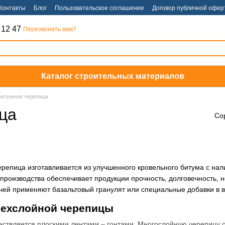
Контакты
Блог
Пользовательское соглашение
Договор публичной офер
 12 47
Перезвонить вам?
Каталог строительных материалов
Битумная черепица
ца
Со
репица изготавливается из улучшенного кровельного битума с на
 производства обеспечивает продукции прочность, долговечность, 
чей применяют базальтовый гранулят или специальные добавки в в
рехслойной черепицы
ствляется плоскими лентами – гонтами. Многослойную черепицу о