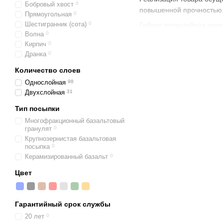
Бобровый хвост
0
повышенной прочностью.
Прямоугольная
0
Шестигранник (сота)
0
Гибкая трехслойная чере
Волна
0
водонепроницаемост
Кирпич
0
Дранка
0
бесшумностью;
Количество слоев
пожаробезопасность
Однослойная
98
герметичностью;
Двухслойная
31
гидроизоляцией.
Тип посыпки
Монтаж не предусматрива
Многофракционный базальтовый
ливневками.
гранулят
0
Крупнозернистая базальтовая
посыпка
0
Керамизированный базальт
0
Цвет
Гарантийный срок службы
20 лет
0