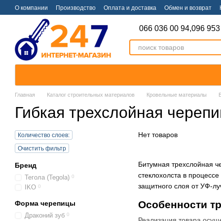
Перейти к основному контенту
О компании
Производство
Оплата и доставка
Обмен и возврат
066 036 00 94,
096 953
Главная
Каталог строительных материалов
Кровельные материалы
Гибкая трехслойная черепи
Нет товаров
Количество слоев:
Очистить фильтр
Битумная трехслойная че
Бренд
стеклохолста в процессе
Тегола (Tegola)
0
защитного слоя от УФ-лу
IKO
0
Особенности т
Форма черепицы
Драконий зуб
0
Реализация товара осуще