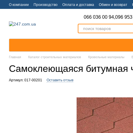
Перейти к основному контенту
О компании
Производство
Оплата и доставка
Обмен и возврат
066 036 00 94,
096 953
Главная
Каталог строительных материалов
Кровельные материалы
Самоклеющаяся битумная че
Артикул: 017-00201
Оставить отзыв