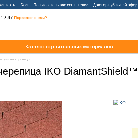
Контакты
Блог
Пользовательское соглашение
Договор публичной офер
 12 47
Перезвонить вам?
Каталог строительных материалов
Битумная черепица
репица IKO DiamantShield™ (