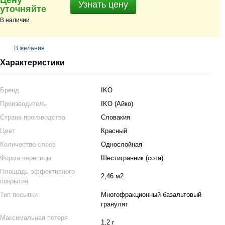
Цену
Узнать цену
уточняйте
В наличии
В желания
Характеристики
Бренд
IKO
Производитель
IKO (Айко)
Страна производства
Словакия
Цвет
Красный
Количество слоев
Однослойная
Форма черепицы
Шестигранник (сота)
Площадь эффективного
2,46 м2
покрытия
Тип посыпки
Многофракционный базальтовый
гранулят
Максимальная потеря
1,2 г