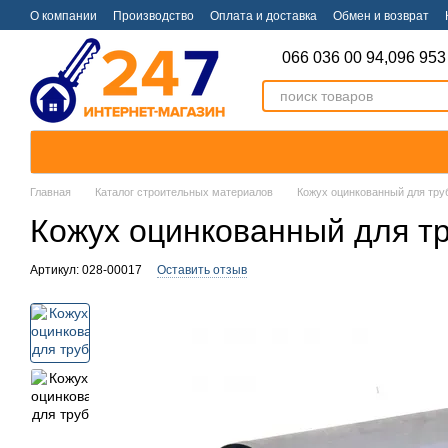
Перейти к основному контенту
О компании
Производство
Оплата и доставка
Обмен и возврат
066 036 00 94,
096 953
Главная
Каталог строительных материалов
Кожух оцинкованный для тру
Кожух оцинкованный для тр
Артикул: 028-00017
Оставить отзыв