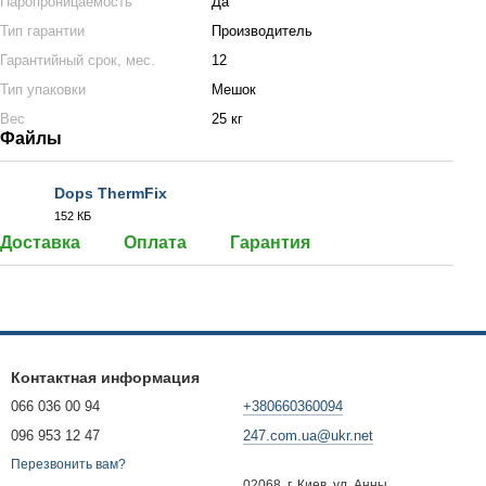
Паропроницаемость
Да
Тип гарантии
Производитель
Гарантийный срок, мес.
12
Тип упаковки
Мешок
Вес
25 кг
Файлы
Dops ThermFix
152 КБ
PDF
Доставка
Оплата
Гарантия
Контактная информация
066 036 00 94
+380660360094
096 953 12 47
247.com.ua@ukr.net
Перезвонить вам?
02068, г. Киев, ул. Анны