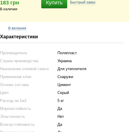
183 грн
Купить
Быстрый
заказ
В наличии
В желания
Характеристики
Производитель
Полипласт
Страна производства
Украина
Назначение клеевой смеси
Для утеплителя
Применение клея
Снаружи
Основа состава
Цемент
Цвет
Серый
Расход на 1м2
5 кг
Морозостойкость
Да
Эластичность
Нет
Влагоустойчивость
Да