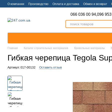
Перейти к основному контенту
О компании
Производство
Оплата и доставка
Обмен и возврат
066 036 00 94,
096 953
Главная
Каталог строительных материалов
Кровельные материалы
Гибкая черепица Tegola Su
Артикул: 017-00132
Оставить отзыв