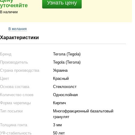
Цену
Узнать цену
уточняйте
В наличии
В желания
Характеристики
Бренд
Тегола (Tegola)
Производитель
Tegola (Тегола)
Страна производства
Украина
Цвет
Красный
Основа состава
Стеклохолст
Количество слоев
Однослойная
Форма черепицы
Кирпич
Тип посыпки
Многофракционный базальтовый
гранулят
Толщина гонта
3 мм
УФ-стабильность
50 лет