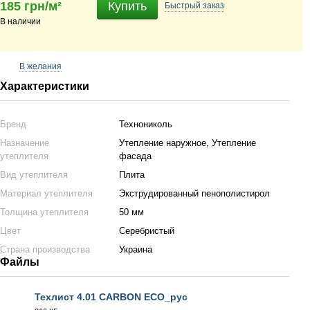
185 грн/м²
Купить
Быстрый
заказ
В наличии
В желания
Характеристики
Бренд
Технониколь
Назначение
Утепление наружное, Утепление
утеплителя
фасада
Вид утеплителя
Плита
Материал утеплителя
Экструдированный пенополистирол
Толщина утеплителя
50 мм
Цвет
Серебристый
Страна производства
Украина
Файлы
Техлист 4.01 CARBON ECO_рус