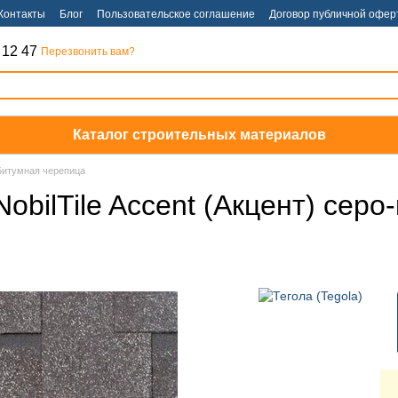
Контакты
Блог
Пользовательское соглашение
Договор публичной офер
 12 47
Перезвонить вам?
Каталог строительных материалов
Битумная черепица
obilTile Accent (Акцент) сер