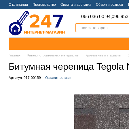
Перейти к основному контенту
О компании
Производство
Оплата и доставка
Обмен и возврат
066 036 00 94,
096 953
Главная
Каталог строительных материалов
Кровельные материалы
Битумная черепица Tegola N
Артикул: 017-00159
Оставить отзыв