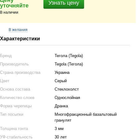
Цену
Узнать цену
уточняйте
В наличии
В желания
Характеристики
Бренд
Тегола (Tegola)
Производитель
Tegola (Тегола)
Страна производства
Украина
Цвет
Серый
Основа состава
Стеклохолст
Количество слоев
Однослойная
Форма черепицы
Дранка
Тип посыпки
Многофракционный базальтовый
гранулят
Толщина гонта
3 мм
УФ-стабильность
30 лет