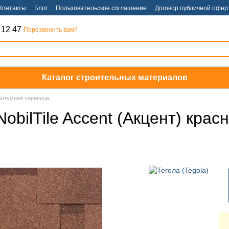
Контакты
Блог
Пользовательское соглашение
Договор публичной офер
 12 47
Перезвонить вам?
Каталог строительных материалов
Битумная черепица
obilTile Accent (Акцент) кра