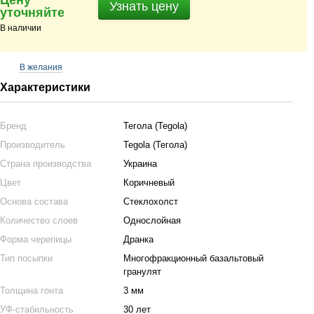
Цену
Узнать цену
уточняйте
В наличии
В желания
Характеристики
Бренд
Тегола (Tegola)
Производитель
Tegola (Тегола)
Страна производства
Украина
Цвет
Коричневый
Основа состава
Стеклохолст
Количество слоев
Однослойная
Форма черепицы
Дранка
Тип посыпки
Многофракционный базальтовый
гранулят
Толщина гонта
3 мм
УФ-стабильность
30 лет