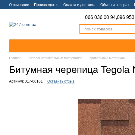
Перейти к основному контенту
О компании
Производство
Оплата и доставка
Обмен и возврат
066 036 00 94,
096 953
Главная
Каталог строительных материалов
Кровельные материалы
Битумная черепица Tegola N
Артикул: 017-00161
Оставить отзыв