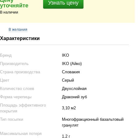
Цену
Узнать цену
уточняйте
В наличии
В желания
Характеристики
Бренд
IKO
Производитель
IKO (Айко)
Страна производства
Словакия
Цвет
Серый
Количество слоев
Двухслойная
Форма черепицы
Драконий зуб
Площадь эффективного
3,10 м2
покрытия
Тип посыпки
Многофракционный базальтовый
гранулят
Максимальная потеря
1,2 г