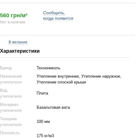
Сообщить,
560 грн/м²
когда появится
Нет в наличии
В желания
Характеристики
Бренд
Технониколь
Назначение
Утепление внутреннее, Утепление наружное,
утеплителя
Утепление плоской крыши
Вид
Плита
утеплителя
Материал
Базальтовая вата
утеплителя
Толщина
100 мм
утеплителя
Плотность
175 кг/м3