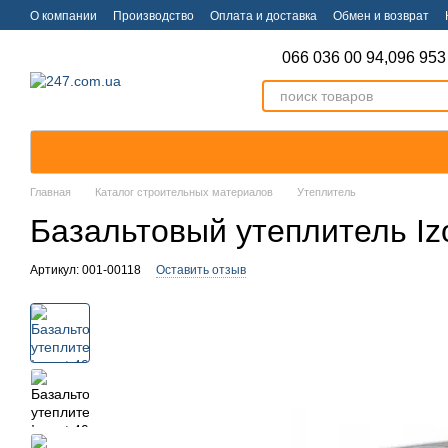
Перейти к основному контенту
О компании
Производство
Оплата и доставка
Обмен и возврат
066 036 00 94,
096 953
Главная
Каталог строительных материалов
Утеплитель
Базальтовый утеплитель Iz
Артикул: 001-00118
Оставить отзыв