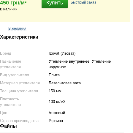
450 грн/м²
Купить
Быстрый
заказ
В наличии
В желания
Характеристики
Бренд
Izovat (Изоват)
Назначение
Утепление внутреннее, Утепление
утеплителя
наружное
Вид утеплителя
Плита
Материал утеплителя
Базальтовая вата
Толщина утеплителя
150 мм
Плотность
100 кг/м3
утеплителя
Цвет
Бежевый
Страна производства
Украина
Файлы