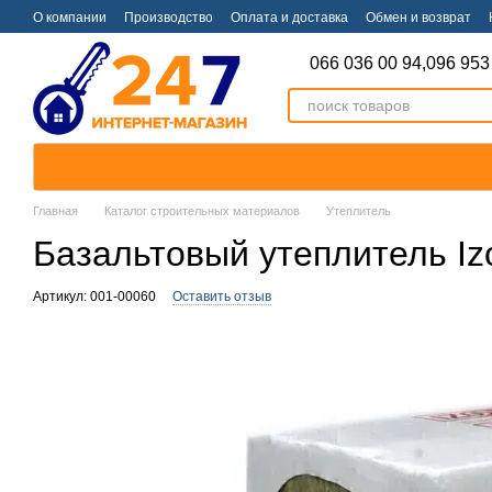
Перейти к основному контенту
О компании
Производство
Оплата и доставка
Обмен и возврат
066 036 00 94,
096 953
Главная
Каталог строительных материалов
Утеплитель
Базальтовый утеплитель Iz
Артикул: 001-00060
Оставить отзыв