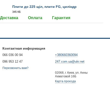
Плити до 225 щіл, плити FG, циліндр
345 КБ
PDF
Доставка
Оплата
Гарантия
Контактная информация
066 036 00 94
+380660360094
096 953 12 47
247.com.ua@ukr.net
Перезвонить вам?
02068, г. Киев, ул. Анны
Ахматовой 16Б
Карта проезда