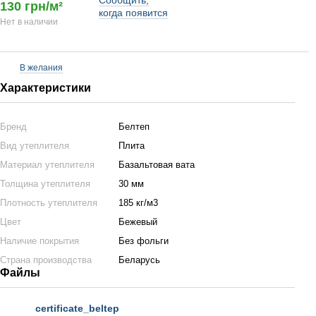
Сообщить,
130 грн/м²
когда появится
Нет в наличии
В желания
Характеристики
Бренд
Белтеп
Вид утеплителя
Плита
Материал утеплителя
Базальтовая вата
Толщина утеплителя
30 мм
Плотность утеплителя
185 кг/м3
Цвет
Бежевый
Наличие покрытия
Без фольги
Страна производства
Беларусь
Файлы
certificate_beltep