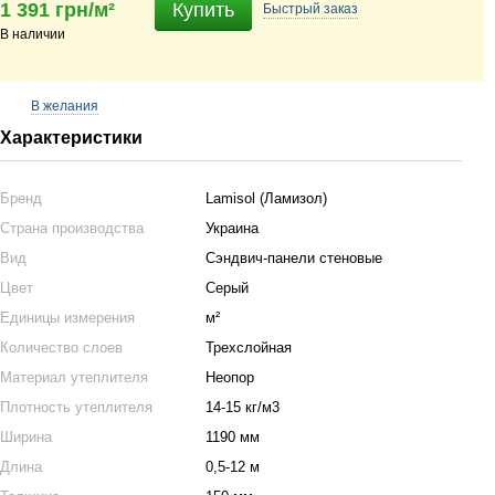
1 391 грн/м²
Купить
Быстрый
заказ
В наличии
В желания
Характеристики
Бренд
Lamisol (Ламизол)
Страна производства
Украина
Вид
Сэндвич-панели стеновые
Цвет
Серый
Единицы измерения
м²
Количество слоев
Трехслойная
Материал утеплителя
Неопор
Плотность утеплителя
14-15 кг/м3
Ширина
1190 мм
Длина
0,5-12 м