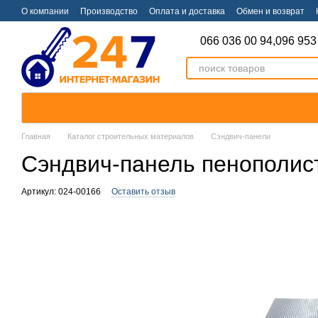
Перейти к основному контенту
О компании
Производство
Оплата и доставка
Обмен и возврат
066 036 00 94,
096 953
Главная
Каталог строительных материалов
Сэндвич-панели
Сэндвич-панель пенополис
Артикул: 024-00166
Оставить отзыв