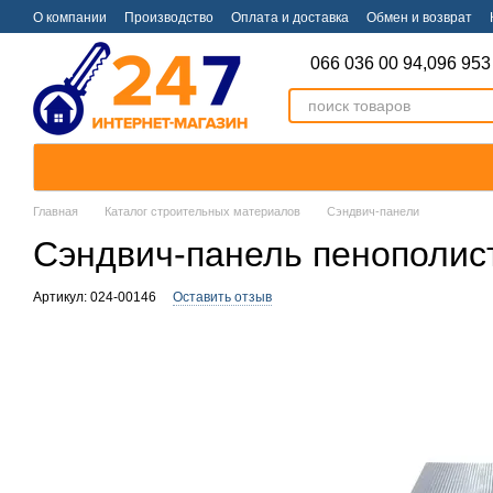
Перейти к основному контенту
О компании
Производство
Оплата и доставка
Обмен и возврат
066 036 00 94,
096 953
Главная
Каталог строительных материалов
Сэндвич-панели
Сэндвич-панель пенополис
Артикул: 024-00146
Оставить отзыв