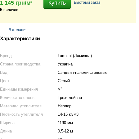
1 145 грн/м²
Купить
Быстрый
заказ
В наличии
В желания
Характеристики
Бренд
Lamisol (Ламизол)
Страна производства
Украина
Вид
Сэндвич-панели стеновые
Цвет
Серый
Единицы измерения
м²
Количество слоев
Трехслойная
Материал утеплителя
Неопор
Плотность утеплителя
14-15 кг/м3
Ширина
1190 мм
Длина
0,5-12 м